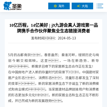
海外
大陆
10亿历程，14亿美好 | j9九游会真人游戏第一品
牌携手合作伙伴聚焦全生态链接消费者
发布时间：2024-05-13
5月的古都南京，春意盎然；秦淮河畔，铿锵历史与绚
丽今朝交相辉映。这里，一场在新趋势、新导
向、新需求召唤下的家居新生态合作正在发生！
在中国房地产进入新的存量时代的背景下，中国建材家
居产业形态、消费形态、流量形态都发生了深刻
的变革，新的家居消费生态下亦诞生了新的消费模
式和商业模式。当家居建材品牌链接用户和消费者
的形态更加多元化，新的家居业态和生态正在不断形
成，并已然成为新的发展趋势。