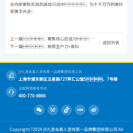
合作探索和实践的具体行动中，为千千万万的美好
家携手共进！
上一篇：聚焦核心创造力，
返回列表
嘉兰奇创意先锋派游学活动圆满收官！
下一篇：新质生产力+黑科
技，成就行业001 | j9九游会真人游戏
第一品牌获国际SGS地板功能分级认证五星级
评定！
j9九游会真人游戏第一品牌集团有限公司
上海市浦东新区五星路727弄汇公馆5、7号楼
全国免费服务热线
400-770-8866
Copyright ?2024 j9九游会真人游戏第一品牌集团有限公司 All