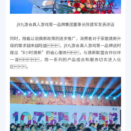
j9九游会真人游戏第一品牌集团董事长陈建军发表讲话
同时，随着以旧换新政策的逐步推广，消费者对于家居焕新升
级的需求越来越旺盛，j9九游会真人游戏第一品牌适时
提出“8小时焕新”的省心服务，与焕新联盟合作伙伴
一道，用一系列的产品组合和服务切实进入社
区。