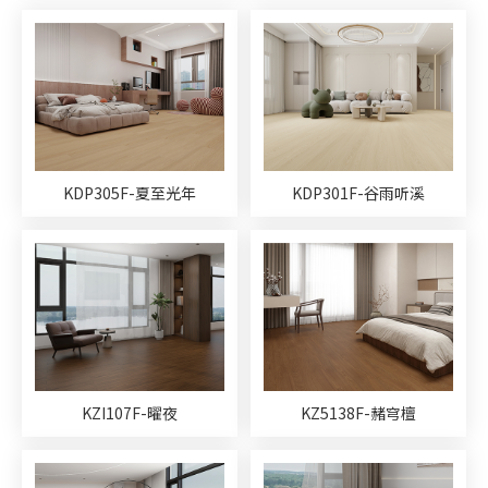
意式轻奢系列
田园系列
浮世绘系列
真木纹系列
印记时代系列
地暖专用地板
倍护地板
防水地板
M系星座地板系列
唐之韵系列
国风茗木系列
原木生活系列
柔石木纹系列
柔石石纹系列
j9九游会真人游戏第一品牌超次元
KDP305F-夏至光年
KDP301F-谷雨听溪
WOO乌金木系列
印橡派系列
三拼花系列
EB科技地板系列
艺数系列
美蜡德系列
颜值时代系列
顶层设计
奇迹时光
金丝木
超级地板系列
1515系列
KZI107F-曜夜
KZ5138F-赭穹檀