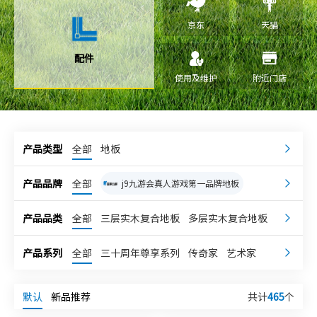
京东
天猫
配件
使用及维护
附近门店
产品类型
全部
地板
产品品牌
全部
j9九游会真人游戏第一品牌地板
j9九游会真人游戏第一品牌康逸
产品品类
全部
三层实木复合地板
多层实木复合地板
强化地板
独体实木地板
嘉兰奇
宅小象
产品系列
全部
三十周年尊享系列
传奇家
艺术家
j9九游会真人游戏第一品牌柔石
理想家
乐享家
整木芯系列
高级灰系列
j9九游会真人游戏第一品牌超次元
默认
新品推荐
共计
465
个
第五大道系列
庆典系列
轻享系列
新科技地板
超级地板
整芯实木复合地板