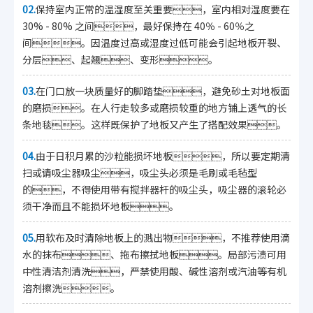
02.
保持室内正常的温湿度至关重要，室内相对湿度要在
30% - 80% 之间，最好保持在 40％ - 60％之
间。因温度过高或湿度过低可能会引起地板开裂、
分层、起翘、变形。
03.
在门口放一块质量好的脚踏垫，避免砂土对地板面
的磨损。在人行走较多或磨损较重的地方铺上透气的长
条地毯。这样既保护了地板又产生了搭配效果。
04.
由于日积月累的沙粒能损坏地板，所以要定期清
扫或请吸尘器吸尘，吸尘头必须是毛刷或毛毡型
的，不得使用带有搅拌器杆的吸尘头，吸尘器的滚轮必
须干净而且不能损坏地板。
05.
用软布及时清除地板上的溅出物，不推荐使用滴
水的抹布、拖布擦拭地板。局部污渍可用
中性清洁剂清洗，严禁使用酸、碱性溶剂或汽油等有机
溶剂擦洗。