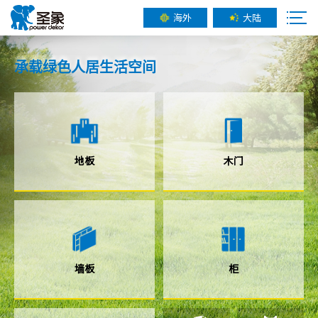
海外
大陆
承载
绿色人居
生活空间
地板
木门
墙板
柜